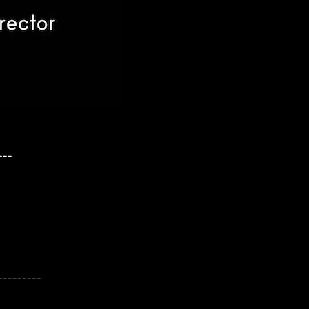
---
---------