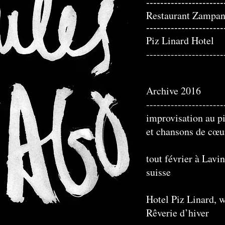
----------------------
Restaurant Zampa
----------------------
Piz Linard Hotel
----------------------
Archive 2016
----------------------
improvisation au p
et chansons de cœu
tout février à Lavi
suisse
Hotel Piz Linard,
w
Rêverie d’hiver