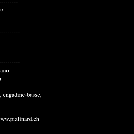
---------
no
----------
----------
----------
iano
r
n, engadine-basse,
ww.pizlinard.ch